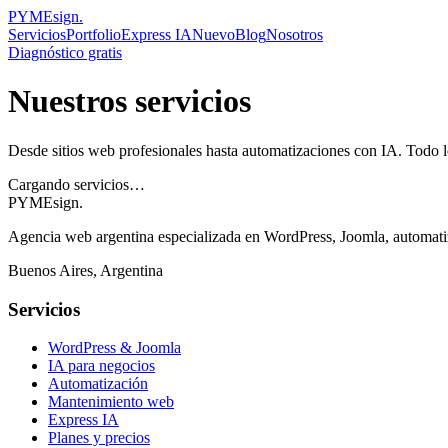
PYMEsign
.
Servicios
Portfolio
Express IA
Nuevo
Blog
Nosotros
Diagnóstico gratis
Nuestros servicios
Desde sitios web profesionales hasta automatizaciones con IA. Todo lo
Cargando servicios…
PYMEsign
.
Agencia web argentina especializada en WordPress, Joomla, automati
Buenos Aires, Argentina
Servicios
WordPress & Joomla
IA para negocios
Automatización
Mantenimiento web
Express IA
Planes y precios