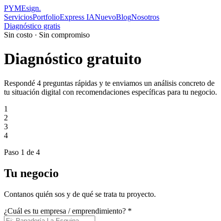
PYMEsign
.
Servicios
Portfolio
Express IA
Nuevo
Blog
Nosotros
Diagnóstico gratis
Sin costo · Sin compromiso
Diagnóstico gratuito
Respondé 4 preguntas rápidas y te enviamos un análisis concreto de
tu situación digital con recomendaciones específicas para tu negocio.
1
2
3
4
Paso
1
de
4
Tu negocio
Contanos quién sos y de qué se trata tu proyecto.
¿Cuál es tu empresa / emprendimiento? *