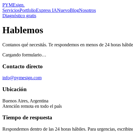
PYMEsign
.
Servicios
Portfolio
Express IA
Nuevo
Blog
Nosotros
Diagnóstico gratis
Hablemos
Contanos qué necesitás. Te respondemos en menos de 24 horas hábiles
Cargando formulario…
Contacto directo
info@pymesign.com
Ubicación
Buenos Aires, Argentina
Atención remota en todo el país
Tiempo de respuesta
Respondemos dentro de las
24 horas hábiles
. Para urgencias, escribin