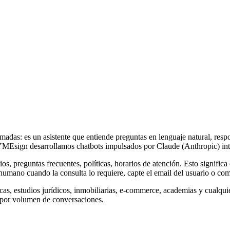
madas: es un asistente que entiende preguntas en lenguaje natural, respo
MEsign desarrollamos chatbots impulsados por Claude (Anthropic) inte
cios, preguntas frecuentes, políticas, horarios de atención. Esto signifi
humano cuando la consulta lo requiere, capte el email del usuario o co
nicas, estudios jurídicos, inmobiliarias, e-commerce, academias y cualq
al por volumen de conversaciones.