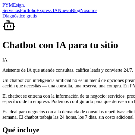
PYMEsign
.
Servicios
Portfolio
Express IA
Nuevo
Blog
Nosotros
Diagnóstico gratis
Chatbot con IA para tu sitio
IA
Asistente de IA que atiende consultas, califica leads y convierte 24/7.
Un chatbot con inteligencia artificial no es un menú de opciones prear
acción que necesitás — una consulta, una reserva, una compra. En PY
El chatbot se entrena con la información de tu negocio: servicios, pre
específico de tu empresa. Podemos configurarlo para que derive a un 
Es ideal para negocios con alta demanda de consultas repetitivas: clí
semana. El chatbot trabaja las 24 horas, los 7 días, sin costo adicion
Qué incluye