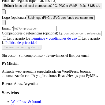
Fotos del negocio
(opcional, hasta
3
)
📷
Subir fotos del local o productos
JPG, PNG o WebP · Máx. 5 MB c/u
Logo
(opcional)
Subir logo (PNG o SVG con fondo transparente)
Email *
Competidores o referencias (opcional)
Leí y acepto los
Términos y condiciones de uso
Leí y acepto
la
Política de privacidad
Generar mi demo gratis →
Sin costo · Sin compromiso · Te enviamos el link por email
PYMEsign
.
Agencia web argentina especializada en WordPress, Joomla,
automatización con IA y aplicaciones React/Next.js para PyMEs.
Buenos Aires, Argentina
Servicios
WordPress & Joomla