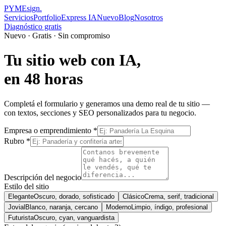
PYMEsign
.
Servicios
Portfolio
Express IA
Nuevo
Blog
Nosotros
Diagnóstico gratis
Nuevo · Gratis · Sin compromiso
Tu sitio web con IA,
en 48 horas
Completá el formulario y generamos una demo real de tu sitio —
con textos, secciones y SEO personalizados para tu negocio.
Empresa o emprendimiento *
Rubro *
Descripción del negocio
Estilo del sitio
Elegante
Oscuro, dorado, sofisticado
Clásico
Crema, serif, tradicional
Jovial
Blanco, naranja, cercano
Moderno
Limpio, índigo, profesional
Futurista
Oscuro, cyan, vanguardista